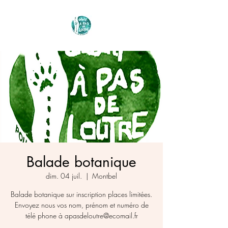
Balade botanique
dim. 04 juil.
  |  
Montbel
Balade botanique sur inscription places limitées.
Envoyez nous vos nom, prénom et numéro de
télé phone à apasdeloutre@ecomail.fr