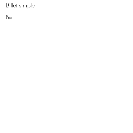
Billet simple
Prix
35,00 €
+ 0,88 € de frais de billetterie
Partager cet événement
©2021 par Collectif "A pas de loutre". Créé avec
Wix.com