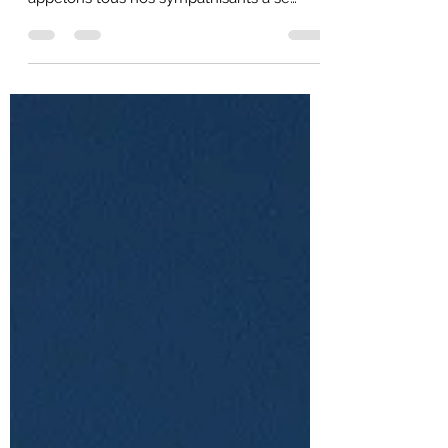
apasdeloutre
22 févr. 2023
1 min de lecture
APPEL A PARTICIPATION !!!
Coucoo le retour.
Coucoo a déposé une nouvelle demande
de permis d'aménager modificatif, nous
appelons tous nos sympathisants à se
mobiliser massivement...