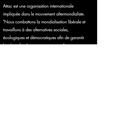
Attac est une organisation internationale
impliquée dans le mouvement altermondialiste.
"Nous combattons la mondialisation libérale et
travaillons à des alternatives sociales,
écologiques et démocratiques afin de garantir
les droits fondamentaux pour tous."
Site internet
DE LA MISE EN RESEAU ET
DU SOUTIEN
RESISTANCE LOCALE